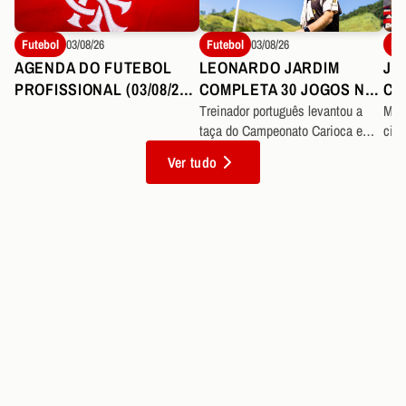
Futebol
03/08/26
Futebol
03/08/26
Fu
AGENDA DO FUTEBOL
LEONARDO JARDIM
JO
PROFISSIONAL (03/08/26
COMPLETA 30 JOGOS NO
CO
A 09/08/26)
COMANDO DO
FL
Treinador português levantou a
Mei
taça do Campeonato Carioca e
cinc
FLAMENGO COM
soma 19 vitórias à frente do Mais
com
APROVEITAMENTO
Ver tudo
Querido
SUPERIOR A 72%