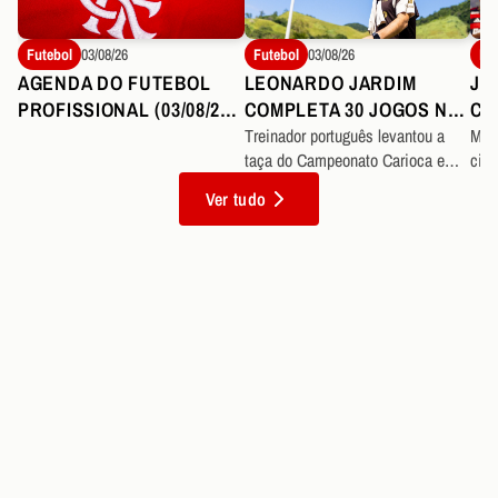
Futebol
03/08/26
Futebol
03/08/26
Fu
AGENDA DO FUTEBOL
LEONARDO JARDIM
JO
PROFISSIONAL (03/08/26
COMPLETA 30 JOGOS NO
CO
A 09/08/26)
COMANDO DO
FL
Treinador português levantou a
Mei
taça do Campeonato Carioca e
cinc
FLAMENGO COM
soma 19 vitórias à frente do Mais
com
APROVEITAMENTO
Ver tudo
Querido
SUPERIOR A 72%